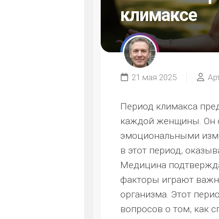
климаксе
21 мая 2025
Ар
Период климакса пред
каждой женщины. Он с
эмоциональными изме
в этот период, оказы
Медицина подтвержда
факторы играют важн
организма. Этот пер
вопросов о том, как 