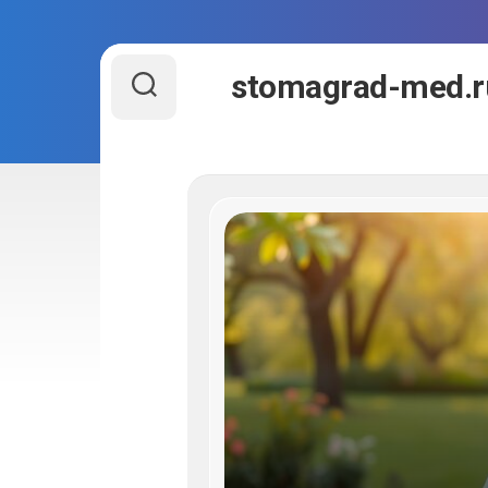
Перейти
stomagrad-med.r
к
содержанию