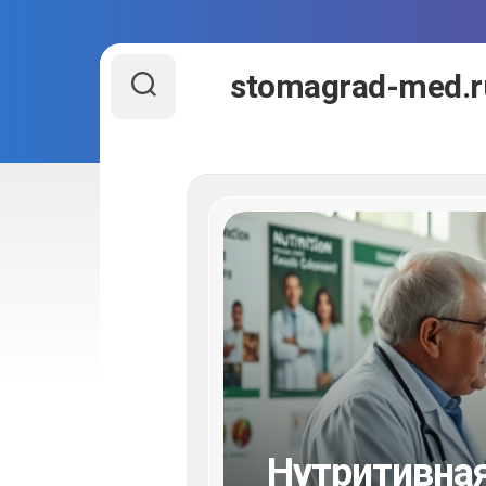
Перейти
stomagrad-med.r
к
содержанию
Нутритивна