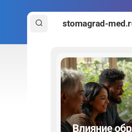
Перейти
stomagrad-med.r
к
содержанию
Влияние обр